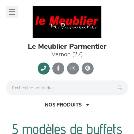
Panneau de gestion des cookies
lose
nu
Le Meublier Parmentier
Vernon (27)
NOS PRODUITS
5 modèles de buffets