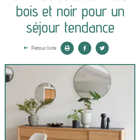
canapés et fauteuils
bois et noir pour un
séjours
séjour tendance
meubles de complément
Retour liste
chambres et dressing
literie
décoration