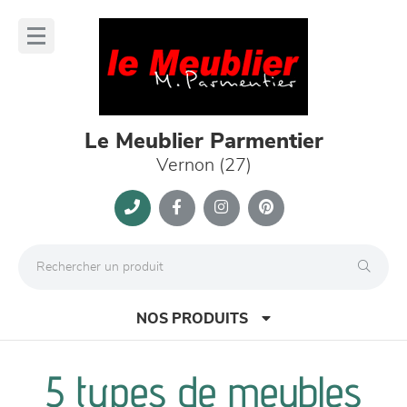
Panneau de gestion des cookies
lose
nu
Le Meublier Parmentier
Vernon (27)
NOS PRODUITS
5 types de meubles