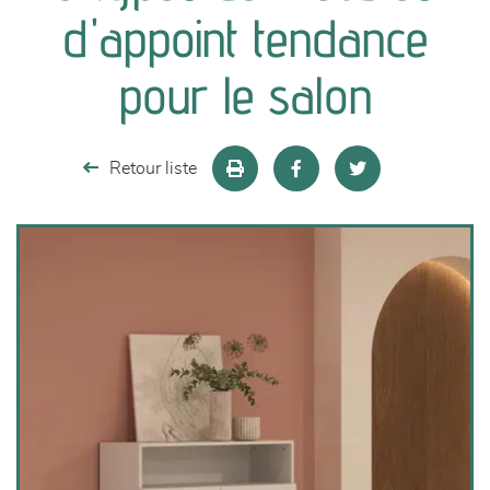
canapés et fauteuils
d'appoint tendance
séjours
pour le salon
meubles de complément
Retour liste
chambres et dressing
literie
décoration