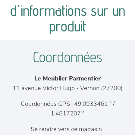
canapés et fauteuils
d'informations sur un
séjours
produit
meubles de complément
Coordonnées
chambres et dressing
literie
Le Meublier Parmentier
décoration
11 avenue Victor Hugo
-
Vernon
(
27200
)
Coordonnées GPS : 49,0933461 ° /
1,4817207 °
Se rendre vers ce magasin :