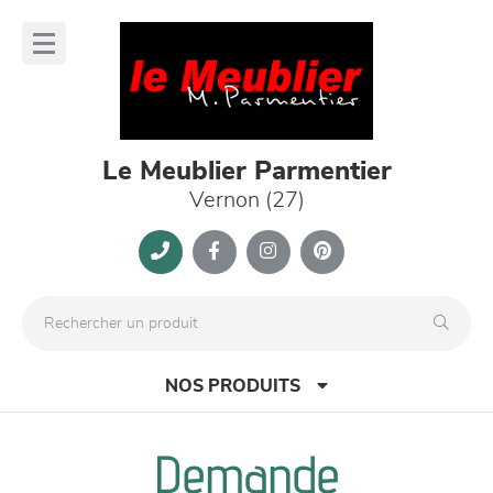
Panneau de gestion des cookies
lose
nu
Le Meublier Parmentier
Vernon (27)
NOS PRODUITS
Demande