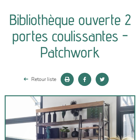
canapés et fauteuils
Bibliothèque ouverte 2
séjours
portes coulissantes -
meubles de complément
Patchwork
chambres et dressing
literie
Retour liste
décoration