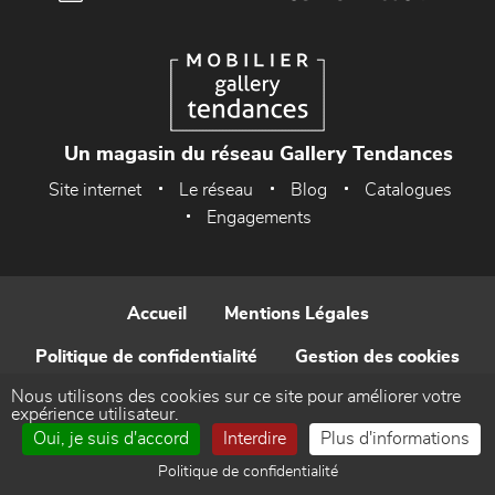
Un magasin du réseau Gallery Tendances
Site internet
Le réseau
Blog
Catalogues
Engagements
Accueil
Mentions Légales
Politique de confidentialité
Gestion des cookies
Nous utilisons des cookies sur ce site pour améliorer votre
Contact
expérience utilisateur.
Oui, je suis d'accord
Interdire
Plus d'informations
Réalisé par WEB Enseignes
Politique de confidentialité