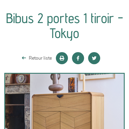
canapés et fauteuils
Bibus 2 portes 1 tiroir -
séjours
Tokyo
meubles de complément
chambres et dressing
Retour liste
literie
décoration