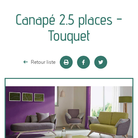
canapés et fauteuils
Canapé 2.5 places -
séjours
Touquet
meubles de complément
chambres et dressing
Retour liste
literie
décoration