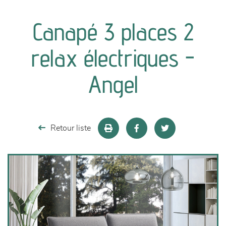
canapés et fauteuils
Canapé 3 places 2
séjours
relax électriques -
meubles de complément
Angel
chambres et dressing
literie
Retour liste
décoration