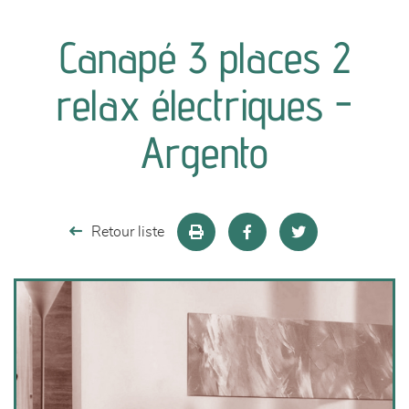
canapés et fauteuils
Canapé 3 places 2
séjours
relax électriques -
meubles de complément
Argento
chambres et dressing
literie
Retour liste
décoration