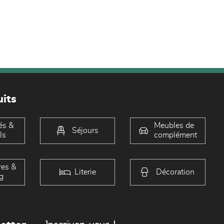
its
és &
Meubles de
Séjours
ls
complément
es &
Literie
Décoration
g