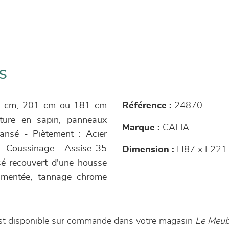
s
221 cm, 201 cm ou 181 cm
Référence :
24870
ucture en sapin, panneaux
Marque :
CALIA
pansé - Piètement : Acier
s - Coussinage : Assise 35
Dimension :
H87 x L221 
é recouvert d'une housse
igmentée, tannage chrome
st disponible sur commande dans votre magasin
Le Meubl