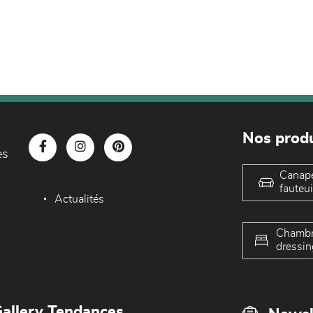
Nos produ
es
Canap
fauteui
Actualités
Chambr
dressin
allery Tendances