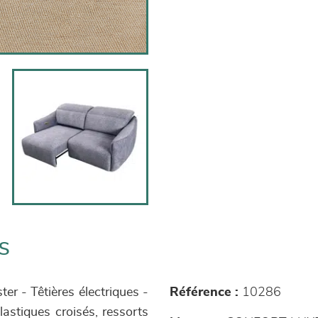
s
er - Têtières électriques -
Référence :
10286
astiques croisés, ressorts