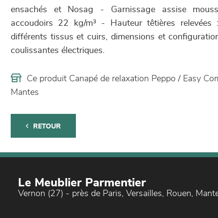
ensachés et Nosag - Garnissage assise mouss
accoudoirs 22 kg/m³ - Hauteur têtières relevées
différents tissus et cuirs, dimensions et configurati
coulissantes électriques.
Ce produit Canapé de relaxation Peppo / Easy Co
Mantes
RETOUR
Le Meublier Parmentier
Vernon (27) - près de Paris, Versailles, Rouen, Mant