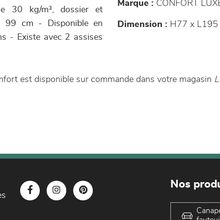
Marque :
CONFORT LUX
e 30 kg/m³, dossier et
 : 99 cm - Disponible en
Dimension :
H77 x L195
ons - Existe avec 2 assises
mfort est disponible sur commande dans votre magasin
L
Nos produ
es
Canap
fauteui