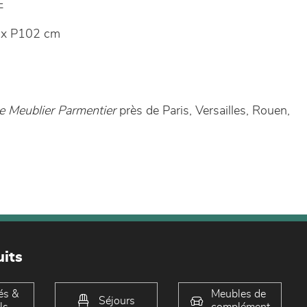
E
 x P102 cm
e Meublier Parmentier
près de Paris, Versailles, Rouen,
its
és &
Meubles de
Séjours
ls
complément