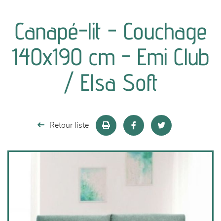
canapés et fauteuils
Canapé-lit - Couchage
séjours
140x190 cm - Emi Club
meubles de complément
/ Elsa Soft
chambres et dressing
literie
Retour liste
décoration