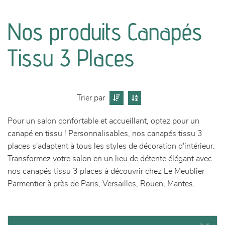
canapés et fauteuils
Nos produits Canapés
séjours
Tissu 3 Places
meubles de complément
chambres et dressing
Trier par
literie
Pour un salon confortable et accueillant, optez pour un
canapé en tissu ! Personnalisables, nos canapés tissu 3
décoration
places s'adaptent à tous les styles de décoration d'intérieur.
Transformez votre salon en un lieu de détente élégant avec
nos canapés tissu 3 places à découvrir chez Le Meublier
Parmentier à près de Paris, Versailles, Rouen, Mantes.