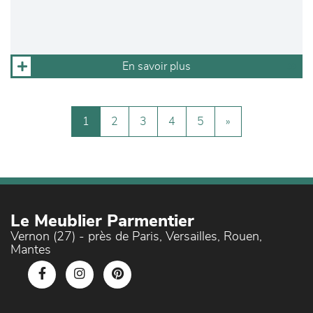
En savoir plus
1
2
3
4
5
»
Le Meublier Parmentier
Vernon (27) - près de Paris, Versailles, Rouen,
Mantes