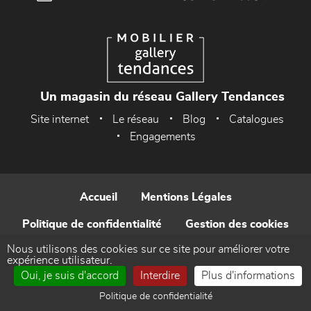
Un magasin du réseau Gallery Tendances
Site internet
Le réseau
Blog
Catalogues
Engagements
Accueil
Mentions Légales
Politique de confidentialité
Gestion des cookies
Nous utilisons des cookies sur ce site pour améliorer votre
Contact
expérience utilisateur.
Oui, je suis d'accord
Interdire
Plus d'informations
Réalisé par WEB Enseignes
Politique de confidentialité