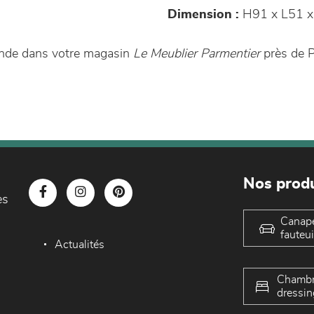
Dimension :
H91 x L51 x
ande dans votre magasin
Le Meublier Parmentier
près de P
Nos produ
es
Canap
fauteui
Actualités
Chambr
dressin