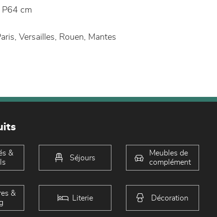
 P64 cm
aris, Versailles, Rouen, Mantes
its
és &
Meubles de
Séjours
ls
complément
es &
Literie
Décoration
g