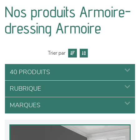
canapés et fauteuils
Nos produits Armoire-
séjours
dressing Armoire
meubles de complément
chambres et dressing
Trier par
literie
40 PRODUITS
RUBRIQUE
décoration
MARQUES