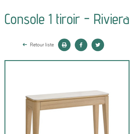
canapés et fauteuils
Console 1 tiroir - Riviera
séjours
meubles de complément
Retour liste
chambres et dressing
literie
décoration