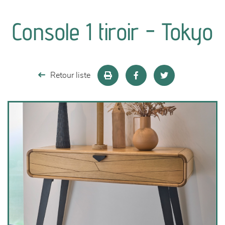
canapés et fauteuils
Console 1 tiroir - Tokyo
séjours
meubles de complément
Retour liste
chambres et dressing
literie
décoration