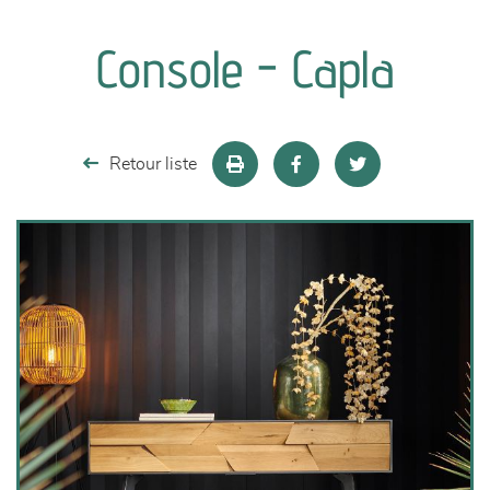
canapés et fauteuils
Console - Capla
séjours
meubles de complément
Retour liste
chambres et dressing
literie
décoration