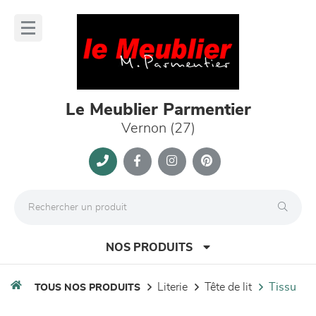
Panneau de gestion des cookies
lose
nu
Le Meublier Parmentier
Vernon (27)
NOS PRODUITS
literie
tête de lit
tissu
TOUS NOS PRODUITS