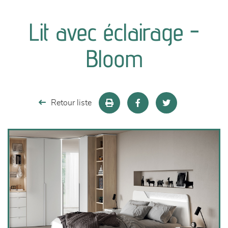
canapés et fauteuils
Lit avec éclairage -
séjours
Bloom
meubles de complément
chambres et dressing
Retour liste
literie
décoration