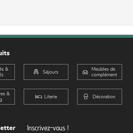
its
és &
Meubles de
Séjours
ls
complément
es &
Literie
Décoration
g
Inscrivez-vous !
etter