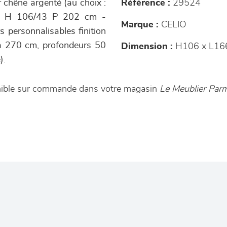
or chêne argenté (au choix :
Référence :
29524
166 H 106/43 P 202 cm -
Marque :
CELIO
 personnalisables finition
 à 270 cm, profondeurs 50
Dimension :
H106 x L16
).
ponible sur commande dans votre magasin
Le Meublier Parm