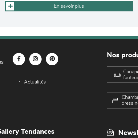
En savoir plus
Nos produ
es
Canap
fauteui
Actualités
Chambr
dressin
allery Tendances
Newsl