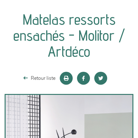
canapés et fauteuils
Matelas ressorts
séjours
ensachés - Molitor /
meubles de complément
Artdéco
chambres et dressing
literie
Retour liste
décoration