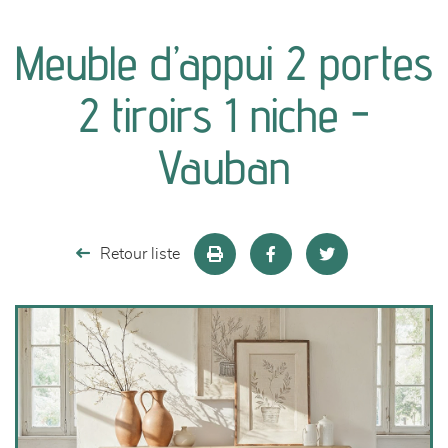
canapés et fauteuils
Meuble d’appui 2 portes
séjours
2 tiroirs 1 niche -
meubles de complément
Vauban
chambres et dressing
literie
Retour liste
décoration