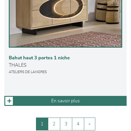
Bahut haut 3 portes 1 niche
THALES
ATELIERS DE LANGRES
En savoir plus
1
2
3
4
»