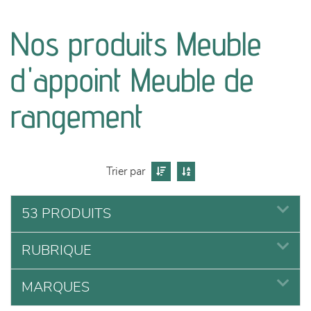
canapés et fauteuils
Nos produits Meuble
séjours
d'appoint Meuble de
meubles de complément
rangement
chambres et dressing
literie
Trier par
décoration
53 PRODUITS
RUBRIQUE
MARQUES