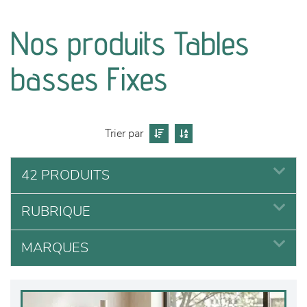
canapés et fauteuils
Nos produits Tables
séjours
basses Fixes
meubles de complément
chambres et dressing
Trier par
literie
42 PRODUITS
décoration
RUBRIQUE
MARQUES