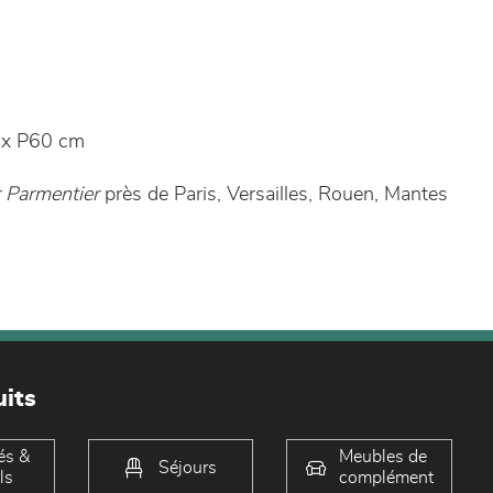
x P60 cm
 Parmentier
près de Paris, Versailles, Rouen, Mantes
its
és &
Meubles de
Séjours
ls
complément