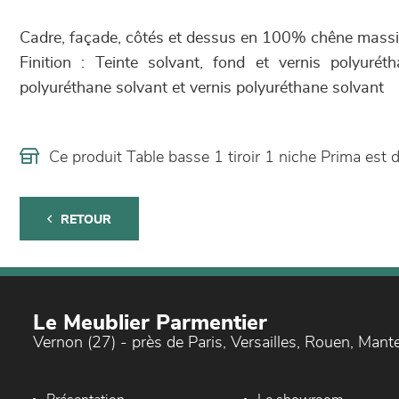
Cadre, façade, côtés et dessus en 100% chêne massif
Finition : Teinte solvant, fond et vernis polyurét
polyuréthane solvant et vernis polyuréthane solvant
Ce produit Table basse 1 tiroir 1 niche Prima es
RETOUR
Le Meublier Parmentier
Vernon (27) - près de Paris, Versailles, Rouen, Mant