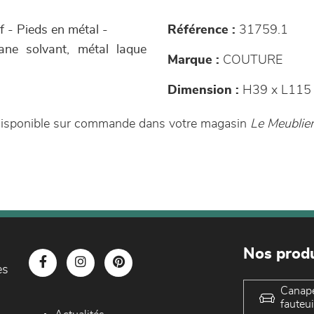
 - Pieds en métal -
Référence :
31759.1
hane solvant, métal laque
Marque :
COUTURE
Dimension :
H39 x L115 
t disponible sur commande dans votre magasin
Le Meublier
Nos produ
es
Canap
fauteui