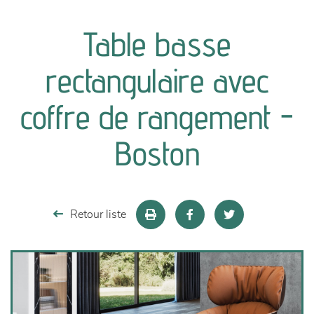
canapés et fauteuils
Table basse
séjours
rectangulaire avec
meubles de complément
coffre de rangement -
chambres et dressing
Boston
literie
décoration
Retour liste