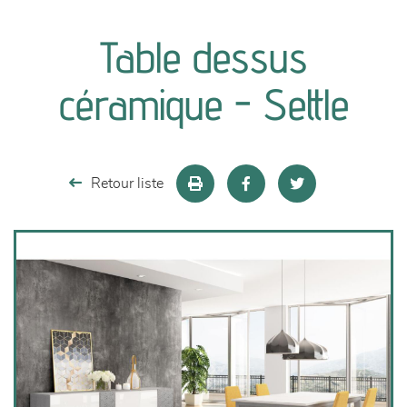
canapés et fauteuils
Table dessus
séjours
céramique - Settle
meubles de complément
chambres et dressing
Retour liste
literie
décoration