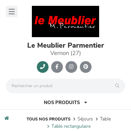
Panneau de gestion des cookies
lose
nu
Le Meublier Parmentier
Vernon (27)
NOS PRODUITS
séjours
table
TOUS NOS PRODUITS
table rectangulaire