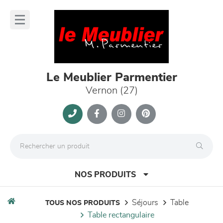
Panneau de gestion des cookies
lose
nu
Le Meublier Parmentier
Vernon (27)
NOS PRODUITS
séjours
table
TOUS NOS PRODUITS
table rectangulaire