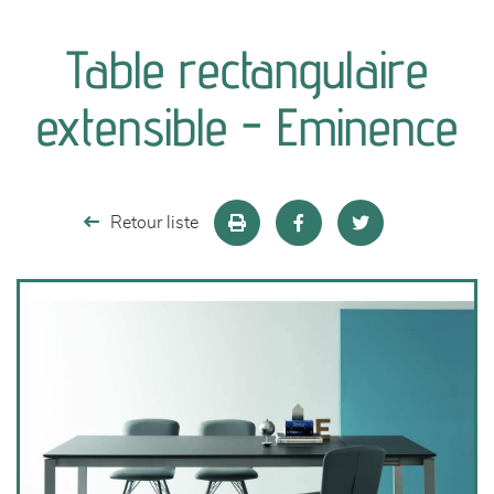
canapés et fauteuils
Table rectangulaire
séjours
extensible - Eminence
meubles de complément
chambres et dressing
Retour liste
literie
décoration