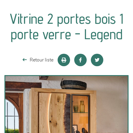
canapés et fauteuils
Vitrine 2 portes bois 1
séjours
porte verre - Legend
meubles de complément
chambres et dressing
Retour liste
literie
décoration