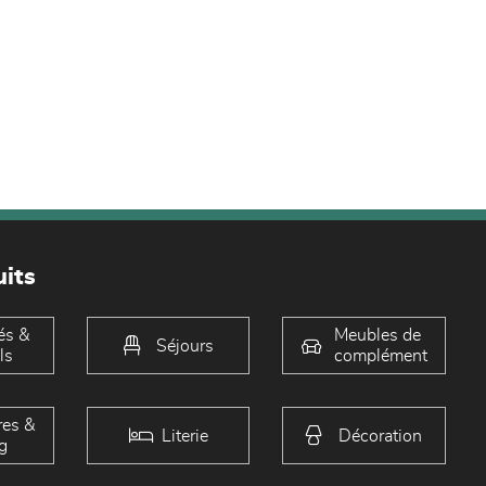
its
és &
Meubles de
Séjours
ls
complément
es &
Literie
Décoration
g