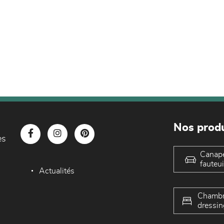
Nos produ
es
Canap
fauteui
Actualités
Chambr
dressin